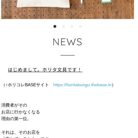
（↑ホリコレBASEサイト
https://horitabungu.thebase.in
）
消費者がその
お店に行かなくなる
理由の第一位。
それは、そのお店を