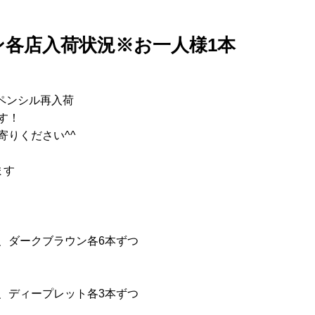
ン各店入荷状況※お一人様1本
ペンシル再入荷
す！
寄りください^^
ます
、ダークブラウン各6本ずつ
、ディープレット各3本ずつ