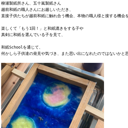
柳瀬製紙所さん、五十嵐製紙さん

越前和紙の職人さんにお越しいただき、

直接子供たちが越前和紙に触れ合う機会、本物の職人様と接する機会を
楽しくて「もう1回！」と和紙漉きをする子や

真剣に和紙を選んでいる子を見て、

和紙Schoolを通じて、

何かしら子供達の発見や気づき、また思い出になれたのではないかと