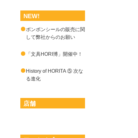
NEW!
ボンボンシールの販売に関
して弊社からのお願い
「文具HORI博」開催中！
History of HORITA ⑤ 次な
る進化
店舗